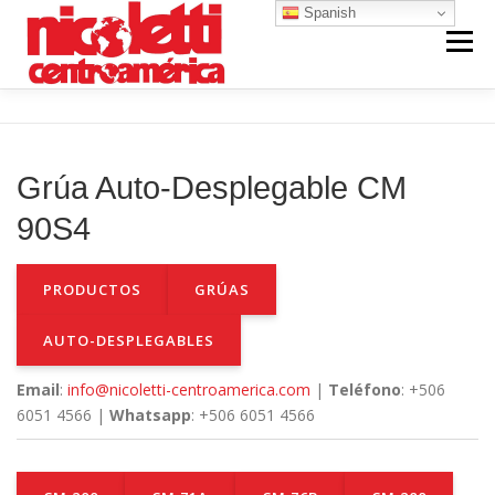
Saltar
Spanish
al
Menú
contenido
INICIO
VENTA NUEVO
RENTA
Grúa Auto-Desplegable CM
VENTA USADO
REPUESTOS Y SERVICIO
90S4
PRODUCTOS
GRÚAS
CONTACTO
NOSOTROS
AUTO-DESPLEGABLES
Email
:
info@nicoletti-centroamerica.com
|
Teléfono
: +506
6051 4566 |
Whatsapp
: +506 6051 4566