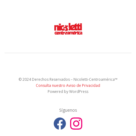
© 2024 Derechos Reservados – Nicoletti-Centroamérica™
Consulta nuestro Aviso de Privacidad
Powered by WordPress
Síguenos
F
I
a
n
c
s