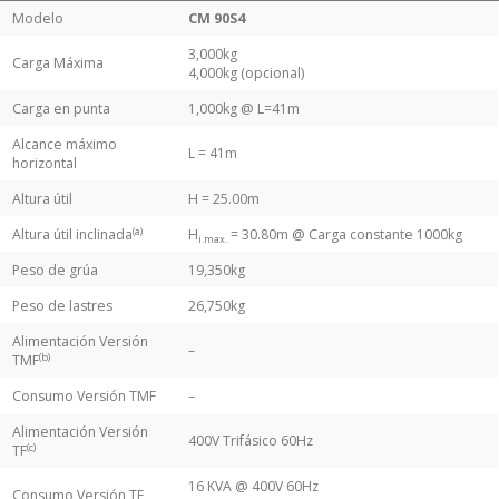
Modelo
CM 90S4
3,000kg
Carga Máxima
4,000kg (opcional)
Carga en punta
1,000kg @ L=41m
Alcance máximo
L = 41m
horizontal
Altura útil
H = 25.00m
(a)
Altura útil inclinada
H
= 30.80m @ Carga constante 1000kg
i.max.
Peso de grúa
19,350kg
Peso de lastres
26,750kg
Alimentación Versión
–
(b)
TMF
Consumo Versión TMF
–
Alimentación Versión
400V Trifásico 60Hz
(c)
TF
16 KVA @ 400V 60Hz
Consumo Versión TF