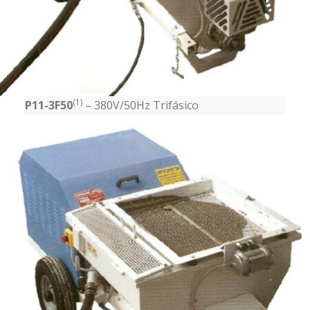
(1)
P11-3F50
– 380V/50Hz Trifásico