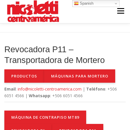
Saltar
Spanish
al
Menú
contenido
INICIO
VENTA NUEVO
RENTA
Revocadora P11 –
VENTA USADO
REPUESTOS Y SERVICIO
Transportadora de Mortero
PRODUCTOS
MÁQUINAS PARA MORTERO
CONTACTO
NOSOTROS
Email
:
info@nicoletti-centroamerica.com
|
Teléfono
: +506
6051 4566 |
Whatsapp
: +506 6051 4566
MÁQUINA DE CONTRAPISO MT89