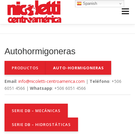
Saltar
Spanish
al
Menú
contenido
INICIO
VENTA NUEVO
RENTA
Autohormigoneras
VENTA USADO
REPUESTOS Y SERVICIO
PRODUCTOS
AUTO-HORMIGONERAS
CONTACTO
NOSOTROS
Email
:
info@nicoletti-centroamerica.com
|
Teléfono
: +506
6051 4566 |
Whatsapp
: +506 6051 4566
SERIE DB – MECÁNICAS
SERIE DB – HIDROSTÁTICAS