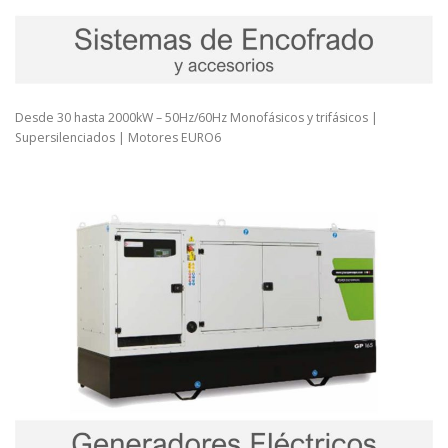
Desde 30 hasta 2000kW – 50Hz/60Hz Monofásicos y trifásicos |
Supersilenciados | Motores EURO6