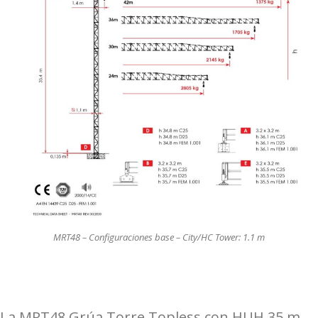
MRT48 – Configuraciones base – City/HC Tower: 1.1 m
La MRT48 Grúa Torre Topless con HUH 35 m,