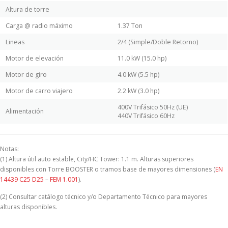
Altura de torre
Carga @ radio máximo
1.37 Ton
Lineas
2/4 (Simple/Doble Retorno)
Motor de elevación
11.0 kW (15.0 hp)
Motor de giro
4.0 kW (5.5 hp)
Motor de carro viajero
2.2 kW (3.0 hp)
400V Trifásico 50Hz (UE)
Alimentación
440V Trifásico 60Hz
Notas:
(1) Altura útil auto estable, City/HC Tower: 1.1 m. Alturas superiores
disponibles con Torre BOOSTER o tramos base de mayores dimensiones (
EN
14439 C25 D25
–
FEM 1.001
).
(2) Consultar catálogo técnico y/o Departamento Técnico para mayores
alturas disponibles.