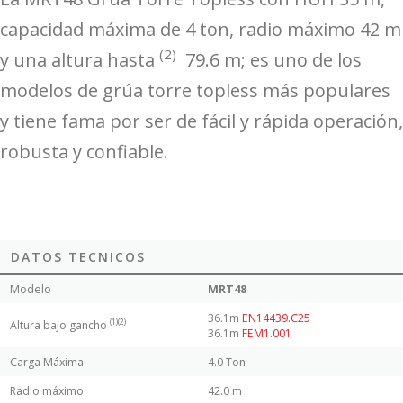
capacidad máxima de 4 ton, radio máximo 42 m
(2)
y una altura hasta
79.6 m; es uno de los
modelos de grúa torre topless más populares
y tiene fama por ser de fácil y rápida operación,
robusta y confiable.
DATOS TECNICOS
Modelo
MRT48
36.1m
EN14439.C25
(1)(2)
Altura bajo gancho
36.1m
FEM1.001
Carga Máxima
4.0 Ton
Radio máximo
42.0 m