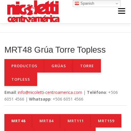
Saltar
Spanish
al
Menú
contenido
INICIO
VENTA NUEVO
RENTA
MRT48 Grúa Torre Topless
VENTA USADO
REPUESTOS Y SERVICIO
PRODUCTOS
GRÚAS
TORRE
CONTACTO
NOSOTROS
TOPLESS
Email
:
info@nicoletti-centroamerica.com
|
Teléfono
: +506
6051 4566 |
Whatsapp
: +506 6051 4566
MRT48
MRT84
MRT111
MRT159