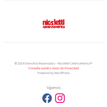
© 2024 Derechos Reservados – Nicoletti-Centroamérica™
Consulta nuestro Aviso de Privacidad
Powered by WordPress
Síguenos
F
I
a
n
c
s