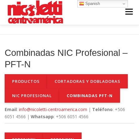
Saltar
Spanish
al
Menú
contenido
INICIO
VENTA NUEVO
RENTA
Combinadas NIC Profesional –
VENTA USADO
REPUESTOS Y SERVICIO
PFT-N
PRODUCTOS
CORTADORAS Y DOBLADORAS
CONTACTO
NOSOTROS
NIC PROFESIONAL
COMBINADAS PFT-N
Email
:
info@nicoletti-centroamerica.com
|
Teléfono
: +506
6051 4566 |
Whatsapp
: +506 6051 4566